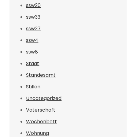
ssw20
ssw33
ssw37
ssw4
ssw8
Staat
Standesamt
Stillen
Uncategorized
Vaterschaft
Wochenbett
Wohnung