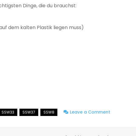
chtigsten Dinge, die du brauchst:
uf dem kalten Plastik liegen muss)
on
Leave a Comment
Was
gehört