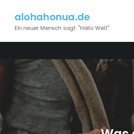
Skip
to
alohahonua.de
content
Ein neuer Mensch sagt: "Hallo Welt"
Was 